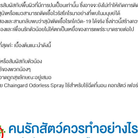
ารสัมผ
ัสกับพื้นผิวที่ม
ีการปนเปื้อนเท่านั้น ซึ่งอาจจะยังไม่ทำให้เกิดกา
รติ
สุนัขหรือแ
มวสามารถติดเชื้อไวรัสโคโรน
าอย่างที่พบในมนุษย์ได้
่สอง
และสามกลับพบว่าสุนัขติดเชื
้อโรคโควิด-19 ได้จริง ซึ่งข่าวนี้สร้างค
เองและเพื่อนรักตัวน้อยไม่
ให้ตกเป็นเหยื่อของการแพร่ร
ะบาดรายต่อไป
ี่ส
ุดค่ะ เบื้องต้นแนะนำดังนี้
้หรือสัมผัสก
ับตัวน้อง
ช้ของพวกน้องๆ
ะอาดถูกสุขลักษณะอย
ู่เสมอ
้วย Chaingard Odorless Spray ใช้สำหรับใช้ฉีดที่นอน คอกสัตว์ เฟอร์