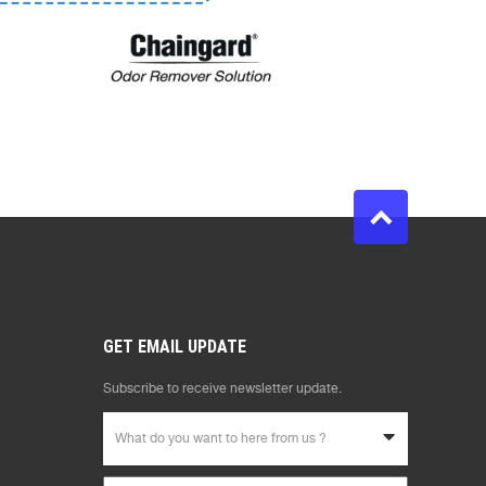
GET EMAIL UPDATE
Subscribe to receive newsletter update.
What do you want to here from us ?