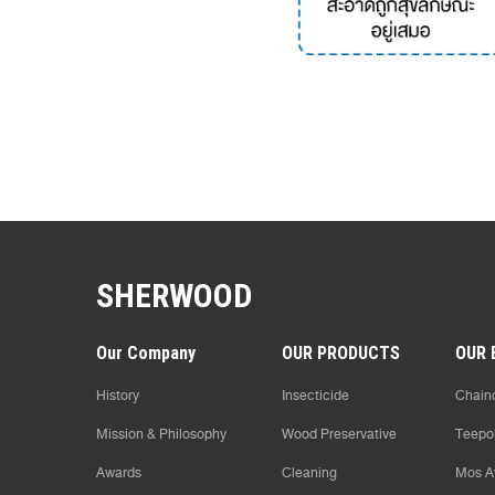
SHERWOOD
Our Company
OUR PRODUCTS
OUR 
History
Insecticide
Chaind
Mission & Philosophy
Wood Preservative
Teepo
Awards
Cleaning
Mos A