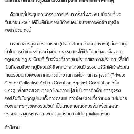
นโยบายต่อต้านการทุจริตคอร์รัปชัน
(
Anti
-
corruption Policy
)
ด้วยมติที่ประชุมคณะกรรมการบริษัท ครั้งที่ 4/2561
เมื่อวันที่
20
กันยายน
2561
ได้มีมติเห็นควรให้กำหนดนโยบายการต่อต้านทุจริต
คอร์รัปชัน ดังนี้
บริษัท เชอร์วู้ด คอร์ปอเรชั่น (ประเทศไทย) จำกัด (มหาชน) มีความมุ่ง
มั่นในการดำเนินธุรกิจอย่างมีคุณธรรม และให้เป็นไปอย่างถูกต้องตาม
กฎหมาย กฎ ระเบียบที่เกี่ยวข้องทั้งภายในประเทศและต่างประเทศ เพื่อให้
เป็นที่ยอมรับจากผู้มีส่วนได้เสียทุกฝ่าย โดยในปี
2560
บริษัทได้เข้าร่วมใน
“
แนวร่วมปฏิบัติของภาคเอกชนไทย ในการต่อต้านการทุจริต
”
(
Private
Sector Collective Action Coalition Against Corruption
หรือ
CAC
) เพื่อแสดงเจตนารมณ์และความมุ่งมั่นในการต่อต้านการทุจริต
คอร์รัปชันในทุกรูปแบบทั้งทางตรงและทางอ้อม รวมทั้งกำหนด
“
นโยบาย
ต่อต้านการทุจริตคอร์รัปชัน” เป็นลายลักษณ์อักษรขึ้น เพื่อให้คณะ
กรรมการ ผู้บริหาร และพนักงานบริษัท นำไปปฏิบัติโดยทั่วกัน
คำนิยาม