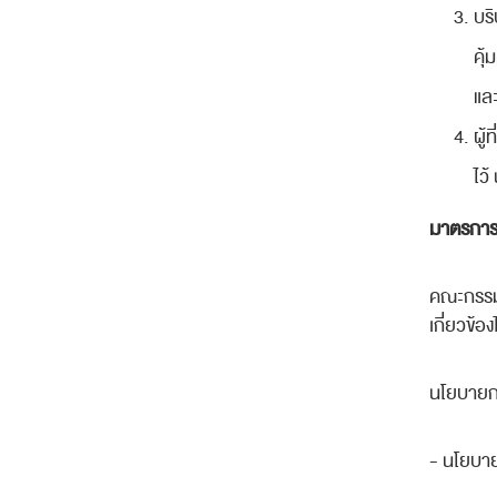
บริ
คุ้
แล
ผู้
ไว
มาตรการ
คณะกรรมก
เกี่ยวข้
นโยบายกา
-
นโยบาย