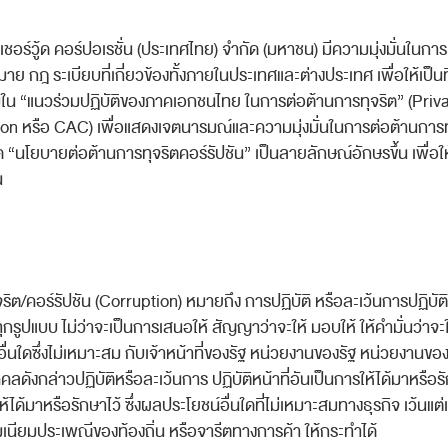
 เชอร์วู้ด คอร์ปอเรชั่น (ประเทศไทย) จำกัด (มหาชน) มีความมุ่งมั่นในก
 กฎ ระเบียบที่เกี่ยวข้องทั้งภายในประเทศและต่างประเทศ เพื่อให้เป็นที
มใน
“
แนวร่วมปฏิบัติของภาคเอกชนไทย ในการต่อต้านการทุจริต
”
(
Priv
ion
หรือ
CAC
) เพื่อแสดงเจตนารมณ์และความมุ่งมั่นในการต่อต้านการ
ด
“
นโยบายต่อต้านการทุจริตคอร์รัปชัน” เป็นลายลักษณ์อักษรขึ้น เพื่อ
น
ริต/คอร์รัปชัน (
Corruption)
หมายถึง การปฏิบัติ หรือละเว้นการปฏิบัต
กรูปแบบ ไม่ว่าจะเป็นการเสนอให้ สัญญาว่าจะให้ มอบให้ ให้คำมั่นว่าจะให้
ื่นใดซึ่งไม่เหมาะสม กับเจ้าหน้าที่ของรัฐ หน่วยงานของรัฐ หน่วยงานขอ
ุคคลดังกล่าวปฏิบัติหรือละเว้นการ ปฏิบัติหน้าที่อันเป็นการให้ได้มาหรือร
ให้ได้มาหรือรักษาไว้ ซึ่งผลประโยชน์อื่นใดที่ไม่เหมาะสมทางธุรกิจ เว้น
นียมประเพณีของท้องถิ่น หรือจารีตทางการค้า ให้กระทำได้