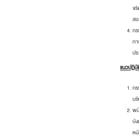
จริ
สอ
กร
กา
ประ
แนวปฏิบัต
กร
บริ
พนั
บัง
หน