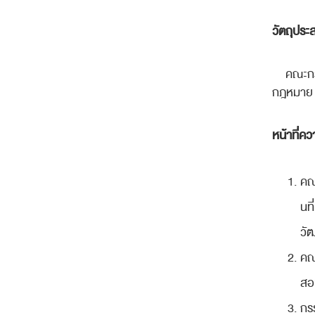
วัตถุประส
คณะกร
กฎหมาย ห
หน้าที่ค
คณ
นที
วั
คณ
สอ
กร