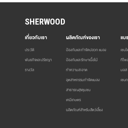
SHERWOOD
เกี่ยวกับเรา
ผลิตภัณฑ์ของเรา
แบร
ประวัติ
ป้องกันและกำจัดปลวก แมลง
เชนได
พันธกิจและปรัชญา
ป้องกันและรักษาเนื้อไม้
ทีโพล
รางวัล
ทำความสะอาด
มอส 
อุตสาหกรรมกำจัดแมลง
เชนก
สาธารณสุขชุมชน
เคมีเกษตร
ผลิตภัณฑ์สำหรับสัตว์เลี้ยง