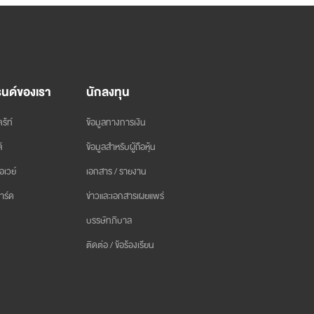
นด์ของเรา
นักลงทุน
ร้ท์
ข้อมูลทางการเงิน
์
ข้อมูลสำหรับผู้ถือหุ้น
อเวย์
เอกสาร / รายงาน
าร์ด
ข่าวและเอกสารเผยแพร่
บรรษัทภิบาล
ติดต่อ / ข้อร้องเรียน