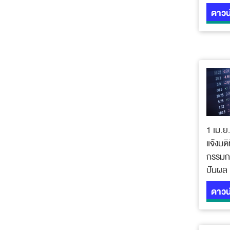
ดาวน
1 เม.ย
แจ้งมต
กรรมกา
ปันผล
ดาวน