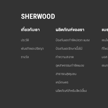
SHERWOOD
เกี่ยวกับเรา
ผลิตภัณฑ์ของเรา
แบร
ประวัติ
ป้องกันและกำจัดปลวก แมลง
เชนได
พันธกิจและปรัชญา
ป้องกันและรักษาเนื้อไม้
ทีโพล
รางวัล
ทำความสะอาด
มอส 
อุตสาหกรรมกำจัดแมลง
เชนก
สาธารณสุขชุมชน
เคมีเกษตร
ผลิตภัณฑ์สำหรับสัตว์เลี้ยง