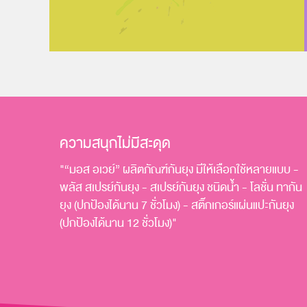
ความสนุกไม่มีสะดุด
"“มอส อเวย์” ผลิตภัณฑ์กันยุง มีให้เลือกใช้หลายแบบ -
พลัส สเปรย์กันยุง - สเปรย์กันยุง ชนิดน้ำ - โลชั่น ทากัน
ยุง (ปกป้องได้นาน 7 ชั่วโมง) - สติ๊กเกอร์แผ่นแปะกันยุง
(ปกป้องได้นาน 12 ชั่วโมง)"