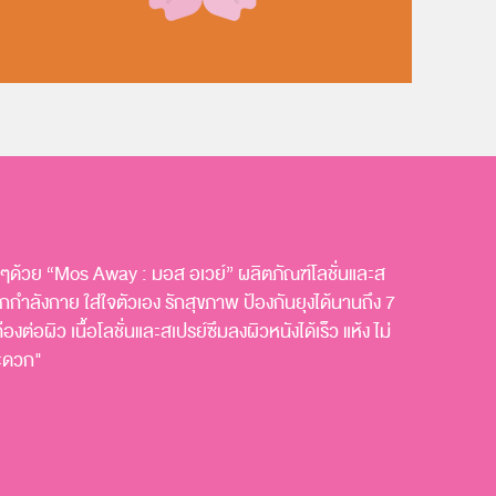
ายๆด้วย “Mos Away : มอส อเวย์” ผลิตภัณฑ์โลชั่นและส
ลังกาย ใส่ใจตัวเอง รักสุขภาพ ป้องกันยุงได้นานถึง 7
งต่อผิว เนื้อโลชั่นและสเปรย์ซึมลงผิวหนังได้เร็ว แห้ง ไม่
สะดวก"