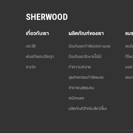
SHERWOOD
เกี่ยวกับเรา
ผลิตภัณฑ์ของเรา
แบร
ประวัติ
ป้องกันและกำจัดปลวก แมลง
เชนได
พันธกิจและปรัชญา
ป้องกันและรักษาเนื้อไม้
ทีโพล
รางวัล
ทำความสะอาด
มอส 
อุตสาหกรรมกำจัดแมลง
เชนก
สาธารณสุขชุมชน
เคมีเกษตร
ผลิตภัณฑ์สำหรับสัตว์เลี้ยง